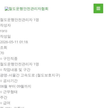
콘
MAI
텐
ME
츠
로
철도운행안전관리자 1명
건
작성자
너
roro
뛰
작성일
기
2026-05-11 01:18
조회
70
○ 구인직종
철도운행안전관리자 1명
○ 작업내용 및 구간
광명-서울간 고속도로 (철도보호지구)
○ 공사기간
06월 부터 09월까지
○ 근무형태
주간
○ 급여