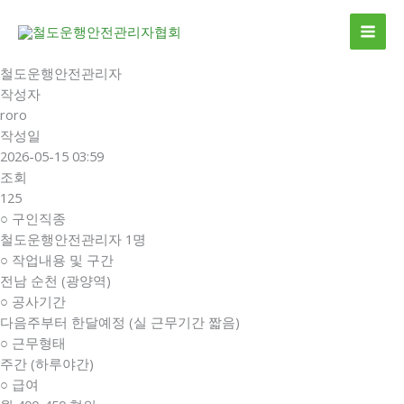
콘
MAI
텐
ME
츠
로
철도운행안전관리자
건
작성자
너
roro
뛰
작성일
기
2026-05-15 03:59
조회
125
○ 구인직종
철도운행안전관리자 1명
○ 작업내용 및 구간
전남 순천 (광양역)
○ 공사기간
다음주부터 한달예정 (실 근무기간 짧음)
○ 근무형태
주간 (하루야간)
○ 급여