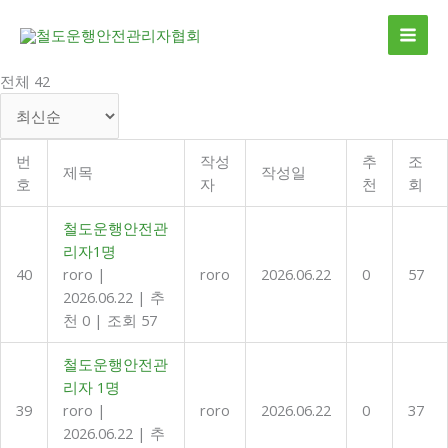
콘
MAI
텐
ME
츠
로
전체 42
건
너
뛰
번
작성
추
조
기
제목
작성일
호
자
천
회
철도운행안전관
리자1명
40
roro
|
roro
2026.06.22
0
57
2026.06.22
|
추
천 0
|
조회 57
철도운행안전관
리자 1명
39
roro
|
roro
2026.06.22
0
37
2026.06.22
|
추