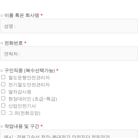
○ 이름 혹은 회사명
*
○ 전화번호
*
(
○ 구인직종 (복수선택가능)
*
복
철도운행안전관리자
수
전기철도안전관리자
선
열차감시원
택
현장대리인 (초급~특급)
가
산업안전기사
능
그 외(전화요망)
)
○
○ 작업내용 및 구간
*
○