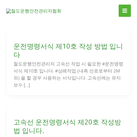
콘
MAI
텐
ME
츠
로
건
너
운전명령서식 제10호 작성 방법 입니
뛰
기
다
철도운행안전관리자 고속선 작업 시 필요한 #운전명령
서식 제10호 입니다. #상례작업 (내측 선로로부터 2M
외) 을 할 경우 사용하는 서식입니다. 고속선에는 유지
보수 […]
고속선 운전명령서식 제20호 작성방
법 입니다.